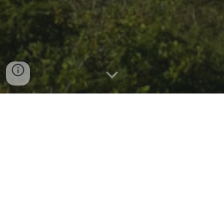
¿QUIENES SOMOS?
Somos una apasionada comunidad tecnológica en la
ciudad de Medellín, Colombia, dedicada a impulsar el
mundo del Internet de las Cosas (IoT, por sus siglas en
inglés) y a fortalecer el ecosistema tecnológico local.
Nuestra misión es facilitar el aprendizaje, la colaboración y
la innovación en el campo de las tecnologías habilitadoras
de un futuro basado en datos.